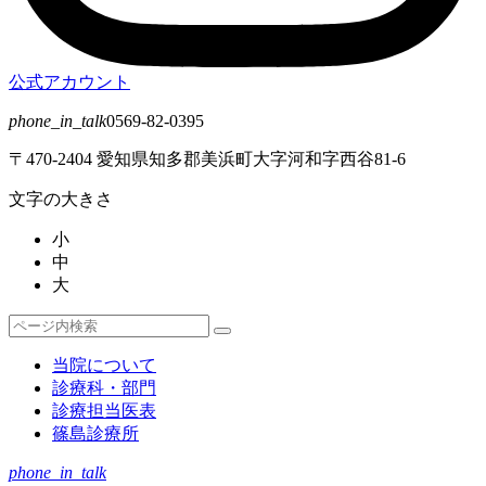
公式アカウント
phone_in_talk
0569-82-0395
〒470-2404 愛知県知多郡美浜町大字河和字西谷81-6
文字の大きさ
小
中
大
検
検
索
索
当院について
対
診療科・部門
象:
診療担当医表
篠島診療所
phone_in_talk