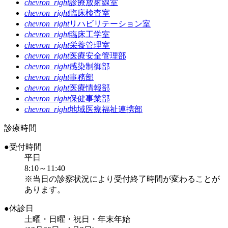
chevron_right
診療放射線室
chevron_right
臨床検査室
chevron_right
リハビリテーション室
chevron_right
臨床工学室
chevron_right
栄養管理室
chevron_right
医療安全管理部
chevron_right
感染制御部
chevron_right
事務部
chevron_right
医療情報部
chevron_right
保健事業部
chevron_right
地域医療福祉連携部
診療時間
●受付時間
平日
8:10～11:40
※当日の診察状況により受付終了時間が変わることが
あります。
●休診日
土曜・日曜・祝日・年末年始