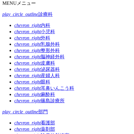
稿
MENU
メニュー
イ
ナ
ズ
play_circle_outline
診療科
ビ
chevron_right
内科
ゲ
chevron_right
小児科
chevron_right
外科
ー
chevron_right
乳腺外科
シ
chevron_right
整形外科
chevron_right
脳神経外科
ョ
chevron_right
皮膚科
ン
chevron_right
泌尿器科
chevron_right
産婦人科
chevron_right
眼科
chevron_right
耳鼻いんこう科
chevron_right
麻酔科
chevron_right
篠島診療所
play_circle_outline
部門
chevron_right
看護部
chevron_right
薬剤部