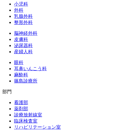
小児科
外科
乳腺外科
整形外科
脳神経外科
皮膚科
泌尿器科
産婦人科
眼科
耳鼻いんこう科
麻酔科
篠島診療所
部門
看護部
薬剤部
診療放射線室
臨床検査室
リハビリテーション室