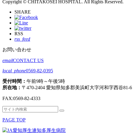
Copyright © CHITAKOSEI HOSPITAL. All Rights Reserved.
SHARE
RSS
rss_feed
お問い合わせ
email
CONTACT US
local_phone
0569-82-0395
受付時間：
午前9時～午後5時
所在地：
〒470-2404 愛知県知多郡美浜町大字河和字西谷81-6
FAX:
0569-82-4333
検
検
索
索
PAGE TOP
対
象: