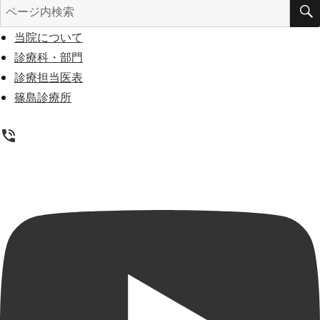
検
索
当院について
対
診療科・部門
象:
診療担当医表
篠島診療所
phone_in_talk