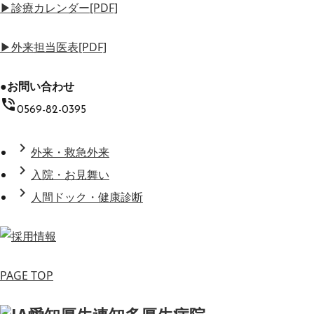
▶
診療カレンダー[PDF]
▶
外来担当医表[PDF]
●お問い合わせ
phone_in_talk
0569-82-0395
chevron_right
外来・救急外来
chevron_right
入院・お見舞い
chevron_right
人間ドック・健康診断
PAGE TOP