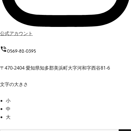
公式アカウント
phone_in_talk
0569-82-0395
〒470-2404 愛知県知多郡美浜町大字河和字西谷81-6
文字の大きさ
小
中
大