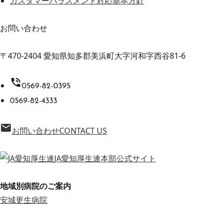
カスタマーハラスメント対応基本方針
お問い合わせ
〒470-2404 愛知県知多郡美浜町大字河和字西谷81-6
phone_in_talk
0569-82-0395
0569-82-4333
email
お問い合わせ
CONTACT US
JA愛知厚生連本部公式サイト
地域別病院のご案内
安城更生病院