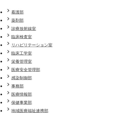
chevron_right
看護部
chevron_right
薬剤部
chevron_right
診療放射線室
chevron_right
臨床検査室
chevron_right
リハビリテーション室
chevron_right
臨床工学室
chevron_right
栄養管理室
chevron_right
医療安全管理部
chevron_right
感染制御部
chevron_right
事務部
chevron_right
医療情報部
chevron_right
保健事業部
chevron_right
地域医療福祉連携部