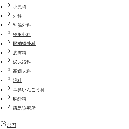
chevron_right
小児科
chevron_right
外科
chevron_right
乳腺外科
chevron_right
整形外科
chevron_right
脳神経外科
chevron_right
皮膚科
chevron_right
泌尿器科
chevron_right
産婦人科
chevron_right
眼科
chevron_right
耳鼻いんこう科
chevron_right
麻酔科
chevron_right
篠島診療所
play_circle_outline
部門