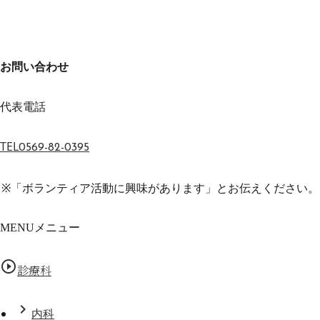
お問い合わせ
代表電話
TEL
0569-82-0395
※「ボランティア活動に興味があります」とお伝えください。
MENU
メニュー
play_circle_outline
診療科
chevron_right
内科