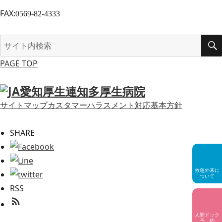
FAX:
0569-82-4333
検
索
PAGE TOP
対
象:
サイトマップ
カスタマーハラスメント対応基本方針
SHARE
救急外来に
ついて
RSS
rss_feed
人間ドック
予 約