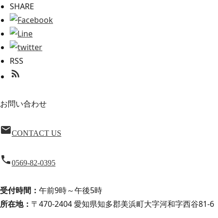
SHARE
RSS
rss_feed
お問い合わせ
email
CONTACT US
local_phone
0569-82-0395
受付時間：
午前9時～午後5時
所在地：
〒470-2404 愛知県知多郡美浜町大字河和字西谷81-6