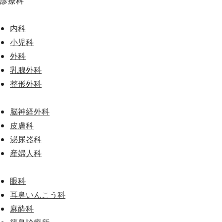
診療科
内科
小児科
外科
乳腺外科
整形外科
脳神経外科
皮膚科
泌尿器科
産婦人科
眼科
耳鼻いんこう科
麻酔科