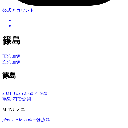
公式アカウント
篠島
前の画像
次の画像
篠島
投
2021.05.25
フ
2560 × 1920
篠島
内で公開
投
稿
ル
日:
サ
稿
MENU
メニュー
イ
ナ
ズ
play_circle_outline
診療科
ビ