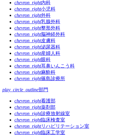
chevron_right
内科
ゲ
chevron_right
小児科
chevron_right
外科
ー
chevron_right
乳腺外科
シ
chevron_right
整形外科
chevron_right
脳神経外科
ョ
chevron_right
皮膚科
ン
chevron_right
泌尿器科
chevron_right
産婦人科
chevron_right
眼科
chevron_right
耳鼻いんこう科
chevron_right
麻酔科
chevron_right
篠島診療所
play_circle_outline
部門
chevron_right
看護部
chevron_right
薬剤部
chevron_right
診療放射線室
chevron_right
臨床検査室
chevron_right
リハビリテーション室
chevron_right
臨床工学室