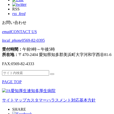
RSS
rss_feed
お問い合わせ
email
CONTACT US
local_phone
0569-82-0395
受付時間：
午前9時～午後5時
所在地：
〒470-2404 愛知県知多郡美浜町大字河和字西谷81-6
FAX:
0569-82-4333
検
検
索
索
PAGE TOP
対
象:
サイトマップ
カスタマーハラスメント対応基本方針
SHARE