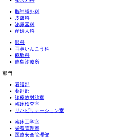
整形外科
脳神経外科
皮膚科
泌尿器科
産婦人科
眼科
耳鼻いんこう科
麻酔科
篠島診療所
部門
看護部
薬剤部
診療放射線室
臨床検査室
リハビリテーション室
臨床工学室
栄養管理室
医療安全管理部