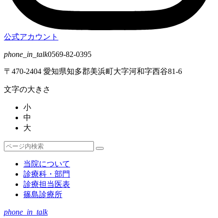
公式アカウント
phone_in_talk
0569-82-0395
〒470-2404 愛知県知多郡美浜町大字河和字西谷81-6
文字の大きさ
小
中
大
検
検
索
索
当院について
対
診療科・部門
象:
診療担当医表
篠島診療所
phone_in_talk