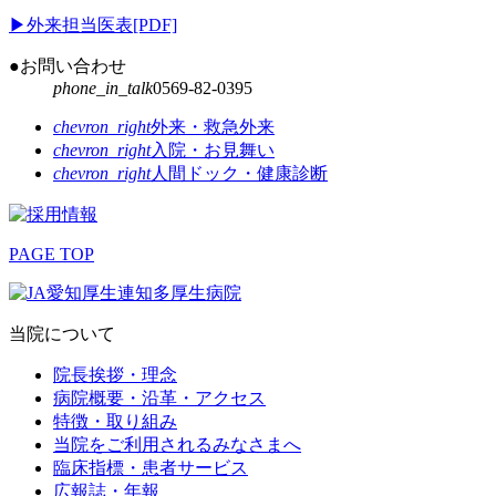
▶
外来担当医表[PDF]
●お問い合わせ
phone_in_talk
0569-82-0395
chevron_right
外来・救急外来
chevron_right
入院・お見舞い
chevron_right
人間ドック・健康診断
PAGE TOP
当院について
院長挨拶・理念
病院概要・沿革・アクセス
特徴・取り組み
当院をご利用されるみなさまへ
臨床指標・患者サービス
広報誌・年報