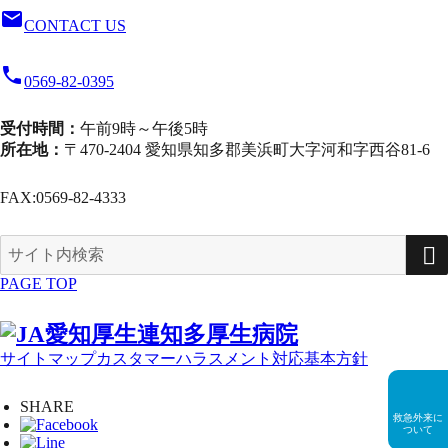
email
CONTACT US
local_phone
0569-82-0395
受付時間：
午前9時～午後5時
所在地：
〒470-2404 愛知県知多郡美浜町大字河和字西谷81-6
FAX:
0569-82-4333
検
索
PAGE TOP
対
象:
サイトマップ
カスタマーハラスメント対応基本方針
SHARE
救急外来に
ついて