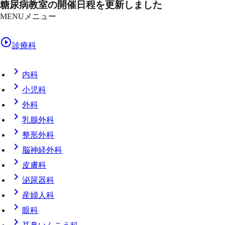
糖尿病教室の開催日程を更新しました
MENU
メニュー
play_circle_outline
診療科
chevron_right
内科
chevron_right
小児科
chevron_right
外科
chevron_right
乳腺外科
chevron_right
整形外科
chevron_right
脳神経外科
chevron_right
皮膚科
chevron_right
泌尿器科
chevron_right
産婦人科
chevron_right
眼科
chevron_right