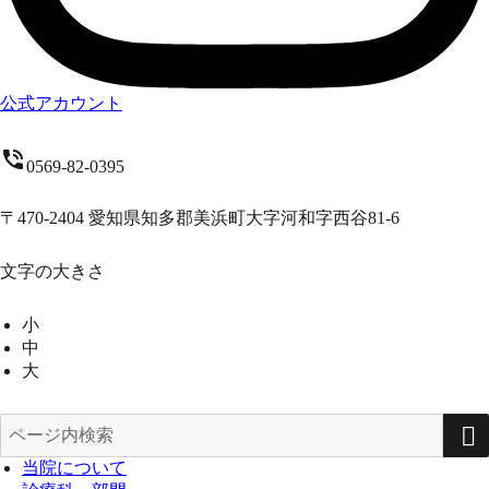
公式アカウント
phone_in_talk
0569-82-0395
〒470-2404 愛知県知多郡美浜町大字河和字西谷81-6
文字の大きさ
小
中
大
検
索
当院について
対