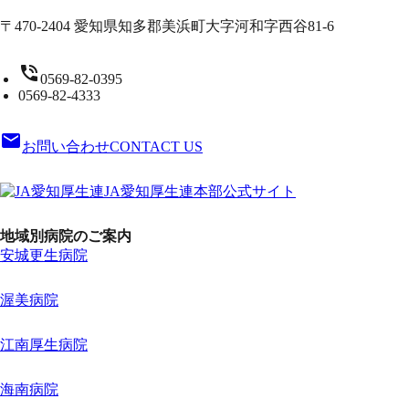
〒470-2404 愛知県知多郡美浜町大字河和字西谷81-6
phone_in_talk
0569-82-0395
0569-82-4333
email
お問い合わせ
CONTACT US
JA愛知厚生連本部公式サイト
地域別病院のご案内
安城更生病院
渥美病院
江南厚生病院
海南病院