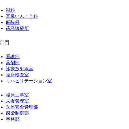
眼科
耳鼻いんこう科
麻酔科
篠島診療所
部門
看護部
薬剤部
診療放射線室
臨床検査室
リハビリテーション室
臨床工学室
栄養管理室
医療安全管理部
感染制御部
事務部