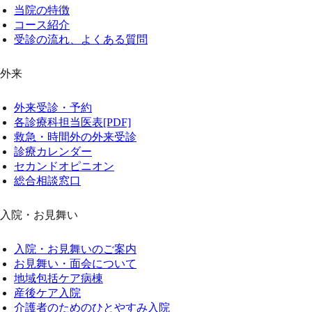
当院の特徴
コース紹介
受診の流れ、よくある質問
外来
外来受診・予約
各診療科担当医表[PDF]
救急・時間外の外来受診
診療カレンダー
セカンドオピニオン
総合相談窓口
入院・お見舞い
入院・お見舞いのご案内
お見舞い・面会について
地域包括ケア病棟
産後ケア入院
介護者のためのひとやすみ入院