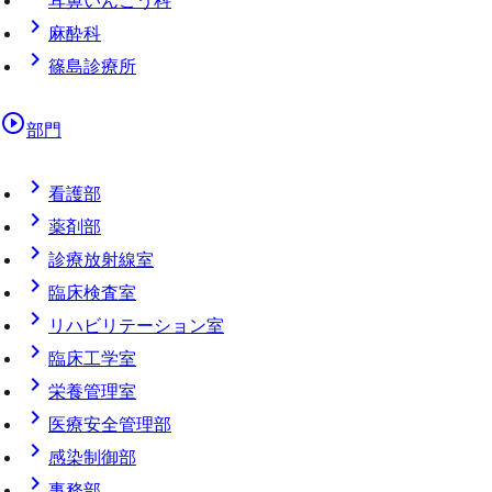
耳鼻いんこう科
chevron_right
麻酔科
chevron_right
篠島診療所
play_circle_outline
部門
chevron_right
看護部
chevron_right
薬剤部
chevron_right
診療放射線室
chevron_right
臨床検査室
chevron_right
リハビリテーション室
chevron_right
臨床工学室
chevron_right
栄養管理室
chevron_right
医療安全管理部
chevron_right
感染制御部
chevron_right
事務部