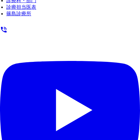
診療科・部門
象:
診療担当医表
篠島診療所
phone_in_talk