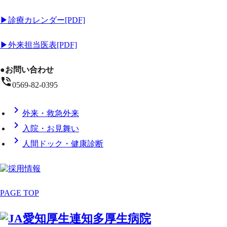
▶
診療カレンダー[PDF]
▶
外来担当医表[PDF]
●お問い合わせ
phone_in_talk
0569-82-0395
chevron_right
外来・救急外来
chevron_right
入院・お見舞い
chevron_right
人間ドック・健康診断
PAGE TOP