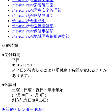
chevron_right
栄養管理室
chevron_right
医療安全管理部
chevron_right
感染制御部
chevron_right
事務部
chevron_right
医療情報部
chevron_right
保健事業部
chevron_right
地域医療福祉連携部
診療時間
●受付時間
平日
8:10～11:40
※当日の診察状況により受付終了時間が変わることが
あります。
●休診日
土曜・日曜・祝日・年末年始
(12月30日～1月3日)
創立記念日(8月15日)
▶
診療カレンダー[PDF]