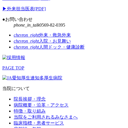
▶
外来担当医表[PDF]
●お問い合わせ
phone_in_talk
0569-82-0395
chevron_right
外来・救急外来
chevron_right
入院・お見舞い
chevron_right
人間ドック・健康診断
PAGE TOP
当院について
院長挨拶・理念
病院概要・沿革・アクセス
特徴・取り組み
当院をご利用されるみなさまへ
臨床指標・患者サービス