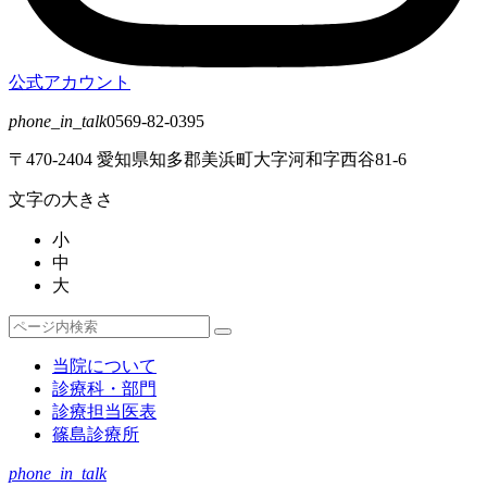
公式アカウント
phone_in_talk
0569-82-0395
〒470-2404 愛知県知多郡美浜町大字河和字西谷81-6
文字の大きさ
小
中
大
検
検
索
索
当院について
対
診療科・部門
象:
診療担当医表
篠島診療所
phone_in_talk