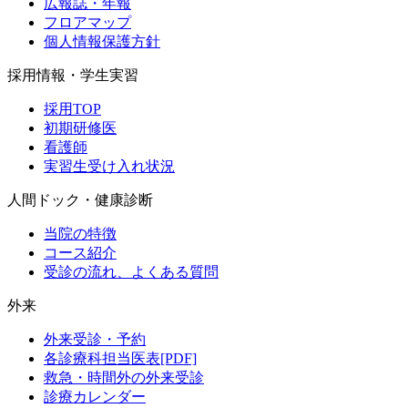
広報誌・年報
フロアマップ
個人情報保護方針
採用情報・学生実習
採用TOP
初期研修医
看護師
実習生受け入れ状況
人間ドック・健康診断
当院の特徴
コース紹介
受診の流れ、よくある質問
外来
外来受診・予約
各診療科担当医表[PDF]
救急・時間外の外来受診
診療カレンダー