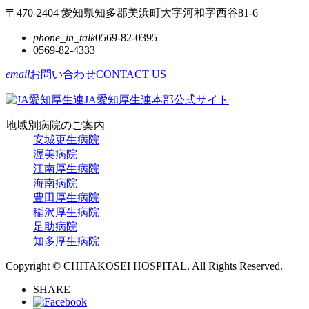
〒470-2404 愛知県知多郡美浜町大字河和字西谷81-6
phone_in_talk
0569-82-0395
0569-82-4333
email
お問い合わせ
CONTACT US
JA愛知厚生連本部公式サイト
地域別病院のご案内
安城更生病院
渥美病院
江南厚生病院
海南病院
豊田厚生病院
稲沢厚生病院
足助病院
知多厚生病院
Copyright © CHITAKOSEI HOSPITAL. All Rights Reserved.
SHARE