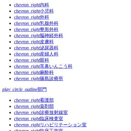
chevron_right
内科
chevron_right
小児科
chevron_right
外科
chevron_right
乳腺外科
chevron_right
整形外科
chevron_right
脳神経外科
chevron_right
皮膚科
chevron_right
泌尿器科
chevron_right
産婦人科
chevron_right
眼科
chevron_right
耳鼻いんこう科
chevron_right
麻酔科
chevron_right
篠島診療所
play_circle_outline
部門
chevron_right
看護部
chevron_right
薬剤部
chevron_right
診療放射線室
chevron_right
臨床検査室
chevron_right
リハビリテーション室
chevron_right
臨床工学室