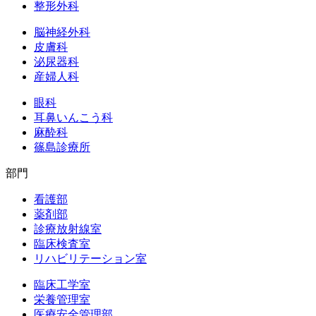
整形外科
脳神経外科
皮膚科
泌尿器科
産婦人科
眼科
耳鼻いんこう科
麻酔科
篠島診療所
部門
看護部
薬剤部
診療放射線室
臨床検査室
リハビリテーション室
臨床工学室
栄養管理室
医療安全管理部