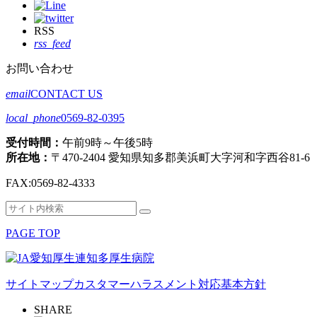
RSS
rss_feed
お問い合わせ
email
CONTACT US
local_phone
0569-82-0395
受付時間：
午前9時～午後5時
所在地：
〒470-2404 愛知県知多郡美浜町大字河和字西谷81-6
FAX:
0569-82-4333
検
検
索
索
PAGE TOP
対
象:
サイトマップ
カスタマーハラスメント対応基本方針
SHARE