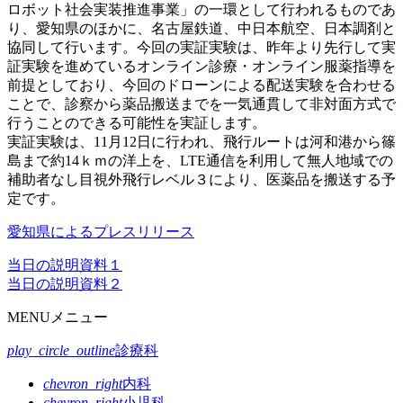
ロボット社会実装推進事業」の一環として行われるものであ
り、愛知県のほかに、名古屋鉄道、中日本航空、日本調剤と
協同して行います。今回の実証実験は、昨年より先行して実
証実験を進めているオンライン診療・オンライン服薬指導を
前提としており、今回のドローンによる配送実験を合わせる
ことで、診察から薬品搬送までを一気通貫して非対面方式で
行うことのできる可能性を実証します。
実証実験は、11月12日に行われ、飛行ルートは河和港から篠
島まで約14ｋｍの洋上を、LTE通信を利用して無人地域での
補助者なし目視外飛行レベル３により、医薬品を搬送する予
定です。
愛知県によるプレスリリース
当日の説明資料１
当日の説明資料２
MENU
メニュー
play_circle_outline
診療科
chevron_right
内科
chevron_right
小児科