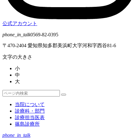
公式アカウント
phone_in_talk
0569-82-0395
〒470-2404 愛知県知多郡美浜町大字河和字西谷81-6
文字の大きさ
小
中
大
検
検
索
索
当院について
対
診療科・部門
象:
診療担当医表
篠島診療所
phone_in_talk