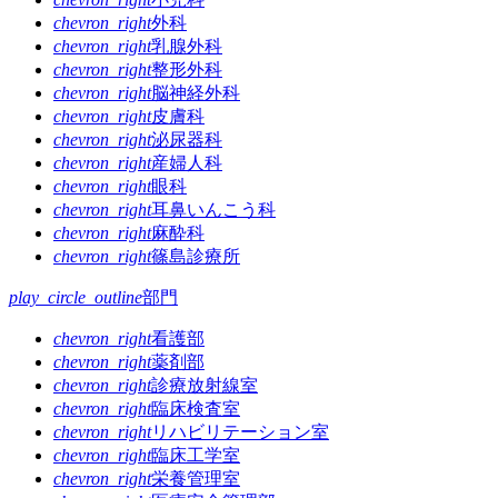
chevron_right
外科
chevron_right
乳腺外科
chevron_right
整形外科
chevron_right
脳神経外科
chevron_right
皮膚科
chevron_right
泌尿器科
chevron_right
産婦人科
chevron_right
眼科
chevron_right
耳鼻いんこう科
chevron_right
麻酔科
chevron_right
篠島診療所
play_circle_outline
部門
chevron_right
看護部
chevron_right
薬剤部
chevron_right
診療放射線室
chevron_right
臨床検査室
chevron_right
リハビリテーション室
chevron_right
臨床工学室
chevron_right
栄養管理室