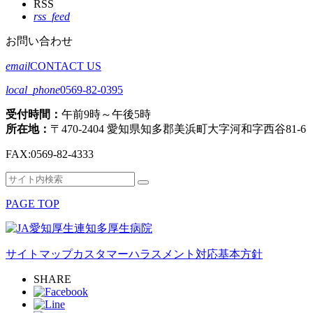
RSS
rss_feed
お問い合わせ
email
CONTACT US
local_phone
0569-82-0395
受付時間：
午前9時～午後5時
所在地：
〒470-2404 愛知県知多郡美浜町大字河和字西谷81-6
FAX:
0569-82-4333
検
検
索
索
PAGE TOP
対
象:
サイトマップ
カスタマーハラスメント対応基本方針
SHARE