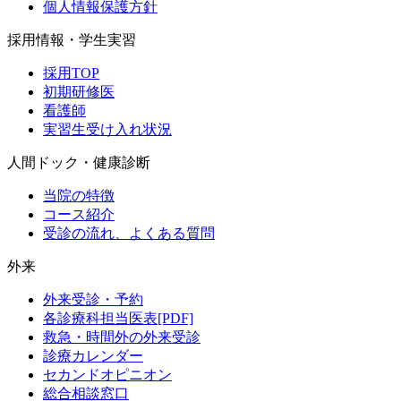
個人情報保護方針
採用情報・学生実習
採用TOP
初期研修医
看護師
実習生受け入れ状況
人間ドック・健康診断
当院の特徴
コース紹介
受診の流れ、よくある質問
外来
外来受診・予約
各診療科担当医表[PDF]
救急・時間外の外来受診
診療カレンダー
セカンドオピニオン
総合相談窓口