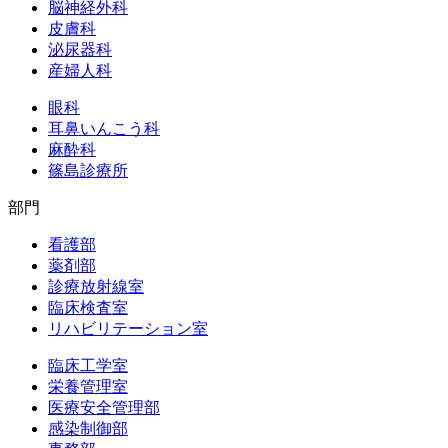
脳神経外科
皮膚科
泌尿器科
産婦人科
眼科
耳鼻いんこう科
麻酔科
篠島診療所
部門
看護部
薬剤部
診療放射線室
臨床検査室
リハビリテーション室
臨床工学室
栄養管理室
医療安全管理部
感染制御部