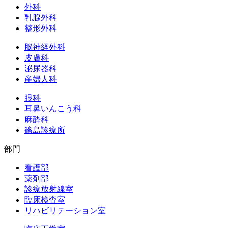
外科
乳腺外科
整形外科
脳神経外科
皮膚科
泌尿器科
産婦人科
眼科
耳鼻いんこう科
麻酔科
篠島診療所
部門
看護部
薬剤部
診療放射線室
臨床検査室
リハビリテーション室