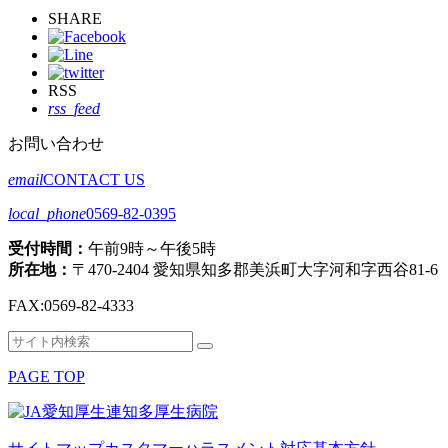
SHARE
RSS
rss_feed
お問い合わせ
email
CONTACT US
local_phone
0569-82-0395
受付時間：
午前9時～午後5時
所在地：
〒470-2404 愛知県知多郡美浜町大字河和字西谷81-6
FAX:
0569-82-4333
検
検
索
索
PAGE TOP
対
象: