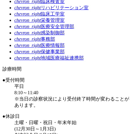
chevron_right
臨床検査室
chevron_right
リハビリテーション室
chevron_right
臨床工学室
chevron_right
栄養管理室
chevron_right
医療安全管理部
chevron_right
感染制御部
chevron_right
事務部
chevron_right
医療情報部
chevron_right
保健事業部
chevron_right
地域医療福祉連携部
診療時間
●受付時間
平日
8:10～11:40
※当日の診察状況により受付終了時間が変わることが
あります。
●休診日
土曜・日曜・祝日・年末年始
(12月30日～1月3日)