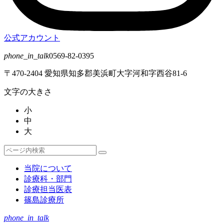
公式アカウント
phone_in_talk
0569-82-0395
〒470-2404 愛知県知多郡美浜町大字河和字西谷81-6
文字の大きさ
小
中
大
検
検
索
索
当院について
対
診療科・部門
象:
診療担当医表
篠島診療所
phone_in_talk