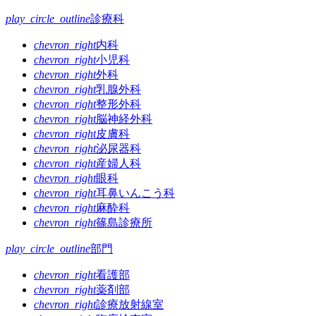
play_circle_outline
診療科
chevron_right
内科
chevron_right
小児科
chevron_right
外科
chevron_right
乳腺外科
chevron_right
整形外科
chevron_right
脳神経外科
chevron_right
皮膚科
chevron_right
泌尿器科
chevron_right
産婦人科
chevron_right
眼科
chevron_right
耳鼻いんこう科
chevron_right
麻酔科
chevron_right
篠島診療所
play_circle_outline
部門
chevron_right
看護部
chevron_right
薬剤部
chevron_right
診療放射線室