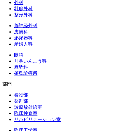
外科
乳腺外科
整形外科
脳神経外科
皮膚科
泌尿器科
産婦人科
眼科
耳鼻いんこう科
麻酔科
篠島診療所
部門
看護部
薬剤部
診療放射線室
臨床検査室
リハビリテーション室
臨床工学室