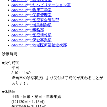
chevron_right
リハビリテーション室
chevron_right
臨床工学室
chevron_right
栄養管理室
chevron_right
医療安全管理部
chevron_right
感染制御部
chevron_right
事務部
chevron_right
医療情報部
chevron_right
保健事業部
chevron_right
地域医療福祉連携部
診療時間
●受付時間
平日
8:10～11:40
※当日の診察状況により受付終了時間が変わることが
あります。
●休診日
土曜・日曜・祝日・年末年始
(12月30日～1月3日)
創立記念日(8月15日)