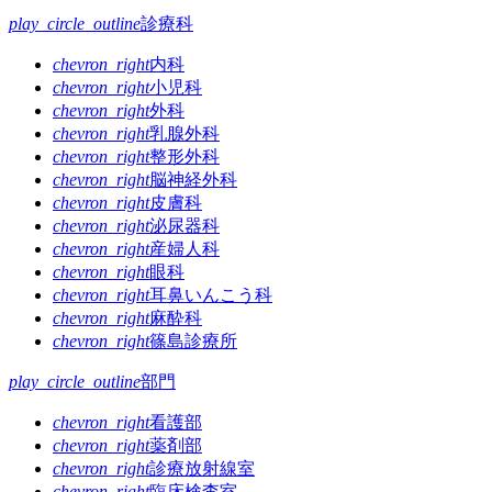
play_circle_outline
診療科
chevron_right
内科
chevron_right
小児科
chevron_right
外科
chevron_right
乳腺外科
chevron_right
整形外科
chevron_right
脳神経外科
chevron_right
皮膚科
chevron_right
泌尿器科
chevron_right
産婦人科
chevron_right
眼科
chevron_right
耳鼻いんこう科
chevron_right
麻酔科
chevron_right
篠島診療所
play_circle_outline
部門
chevron_right
看護部
chevron_right
薬剤部
chevron_right
診療放射線室
chevron_right
臨床検査室