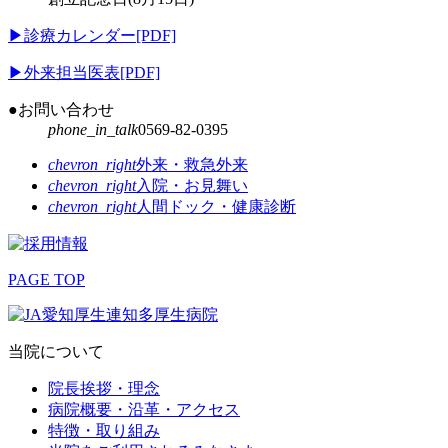
▶
診療カレンダー[PDF]
▶
外来担当医表[PDF]
●お問い合わせ
phone_in_talk
0569-82-0395
chevron_right
外来・救急外来
chevron_right
入院・お見舞い
chevron_right
人間ドック・健康診断
PAGE TOP
当院について
院長挨拶・理念
病院概要・沿革・アクセス
特徴・取り組み