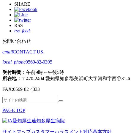
SHARE
RSS
rss_feed
お問い合わせ
email
CONTACT US
local_phone
0569-82-0395
受付時間：
午前9時～午後5時
所在地：
〒470-2404 愛知県知多郡美浜町大字河和字西谷81-6
FAX:
0569-82-4333
検
検
索
索
PAGE TOP
対
象:
サイトマップ
カスタマーハラスメント対応基本方針