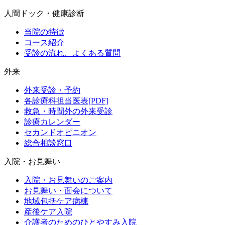
人間ドック・健康診断
当院の特徴
コース紹介
受診の流れ、よくある質問
外来
外来受診・予約
各診療科担当医表[PDF]
救急・時間外の外来受診
診療カレンダー
セカンドオピニオン
総合相談窓口
入院・お見舞い
入院・お見舞いのご案内
お見舞い・面会について
地域包括ケア病棟
産後ケア入院
介護者のためのひとやすみ入院