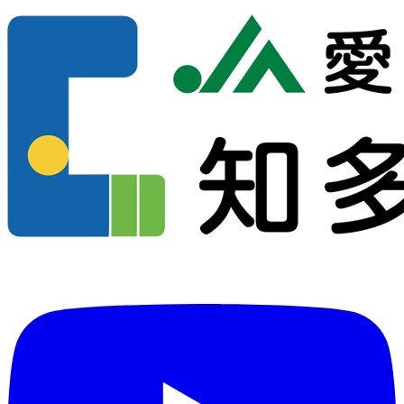
コ
ン
テ
ン
ツ
へ
ス
キ
ッ
プ