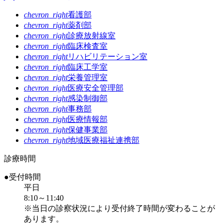
chevron_right
看護部
chevron_right
薬剤部
chevron_right
診療放射線室
chevron_right
臨床検査室
chevron_right
リハビリテーション室
chevron_right
臨床工学室
chevron_right
栄養管理室
chevron_right
医療安全管理部
chevron_right
感染制御部
chevron_right
事務部
chevron_right
医療情報部
chevron_right
保健事業部
chevron_right
地域医療福祉連携部
診療時間
●受付時間
平日
8:10～11:40
※当日の診察状況により受付終了時間が変わることが
あります。