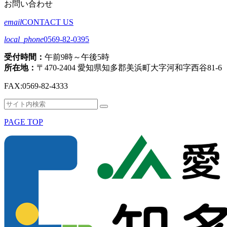
お問い合わせ
email
CONTACT US
local_phone
0569-82-0395
受付時間：
午前9時～午後5時
所在地：
〒470-2404 愛知県知多郡美浜町大字河和字西谷81-6
FAX:
0569-82-4333
検
検
索
索
PAGE TOP
対
象: