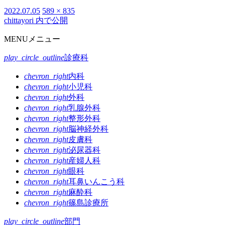
投
2022.07.05
フ
589 × 835
chittayori
内で公開
投
稿
ル
日:
サ
稿
MENU
メニュー
イ
ナ
ズ
play_circle_outline
診療科
ビ
chevron_right
内科
ゲ
chevron_right
小児科
chevron_right
外科
ー
chevron_right
乳腺外科
シ
chevron_right
整形外科
chevron_right
脳神経外科
ョ
chevron_right
皮膚科
ン
chevron_right
泌尿器科
chevron_right
産婦人科
chevron_right
眼科
chevron_right
耳鼻いんこう科
chevron_right
麻酔科
chevron_right
篠島診療所
play_circle_outline
部門