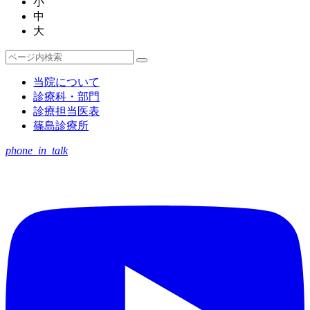
小
中
大
検
検
索
索
当院について
対
診療科・部門
象:
診療担当医表
篠島診療所
phone_in_talk