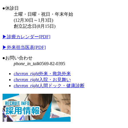
●休診日
土曜・日曜・祝日・年末年始
(12月30日～1月3日)
創立記念日(8月15日)
▶
診療カレンダー[PDF]
▶
外来担当医表[PDF]
●お問い合わせ
phone_in_talk
0569-82-0395
chevron_right
外来・救急外来
chevron_right
入院・お見舞い
chevron_right
人間ドック・健康診断