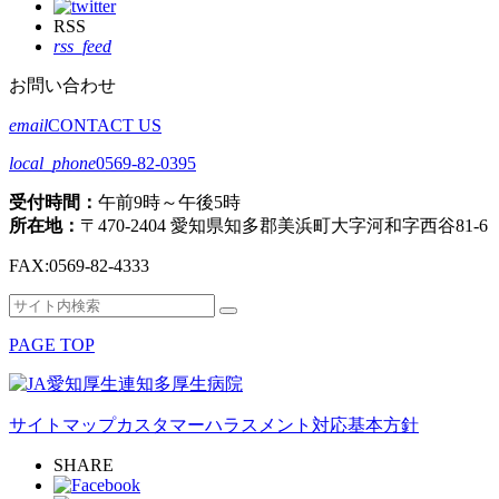
RSS
rss_feed
お問い合わせ
email
CONTACT US
local_phone
0569-82-0395
受付時間：
午前9時～午後5時
所在地：
〒470-2404 愛知県知多郡美浜町大字河和字西谷81-6
FAX:
0569-82-4333
検
検
索
索
PAGE TOP
対
象:
サイトマップ
カスタマーハラスメント対応基本方針
SHARE