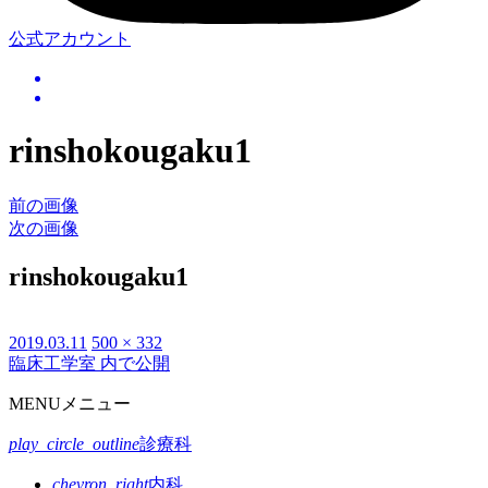
公式アカウント
rinshokougaku1
前の画像
次の画像
rinshokougaku1
投
2019.03.11
フ
500 × 332
臨床工学室
内で公開
投
稿
ル
日:
サ
稿
MENU
メニュー
イ
ナ
ズ
play_circle_outline
診療科
ビ
chevron_right
内科