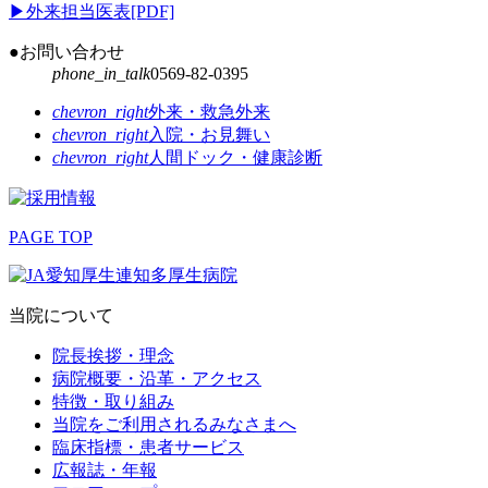
▶
外来担当医表[PDF]
●お問い合わせ
phone_in_talk
0569-82-0395
chevron_right
外来・救急外来
chevron_right
入院・お見舞い
chevron_right
人間ドック・健康診断
PAGE TOP
当院について
院長挨拶・理念
病院概要・沿革・アクセス
特徴・取り組み
当院をご利用されるみなさまへ
臨床指標・患者サービス
広報誌・年報