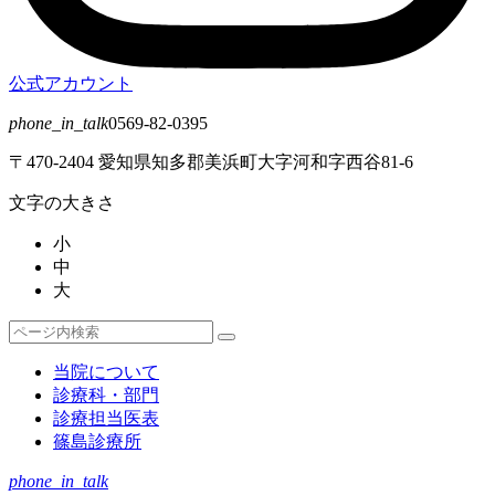
公式アカウント
phone_in_talk
0569-82-0395
〒470-2404 愛知県知多郡美浜町大字河和字西谷81-6
文字の大きさ
小
中
大
検
検
索
索
当院について
対
診療科・部門
象:
診療担当医表
篠島診療所
phone_in_talk