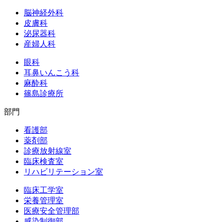
脳神経外科
皮膚科
泌尿器科
産婦人科
眼科
耳鼻いんこう科
麻酔科
篠島診療所
部門
看護部
薬剤部
診療放射線室
臨床検査室
リハビリテーション室
臨床工学室
栄養管理室
医療安全管理部
感染制御部