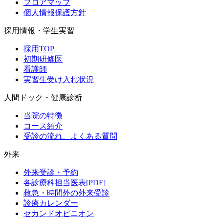
フロアマップ
個人情報保護方針
採用情報・学生実習
採用TOP
初期研修医
看護師
実習生受け入れ状況
人間ドック・健康診断
当院の特徴
コース紹介
受診の流れ、よくある質問
外来
外来受診・予約
各診療科担当医表[PDF]
救急・時間外の外来受診
診療カレンダー
セカンドオピニオン