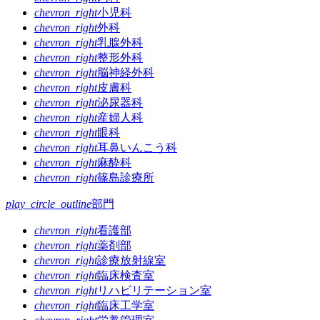
ゲ
chevron_right
小児科
chevron_right
外科
ー
chevron_right
乳腺外科
シ
chevron_right
整形外科
chevron_right
脳神経外科
ョ
chevron_right
皮膚科
ン
chevron_right
泌尿器科
chevron_right
産婦人科
chevron_right
眼科
chevron_right
耳鼻いんこう科
chevron_right
麻酔科
chevron_right
篠島診療所
play_circle_outline
部門
chevron_right
看護部
chevron_right
薬剤部
chevron_right
診療放射線室
chevron_right
臨床検査室
chevron_right
リハビリテーション室
chevron_right
臨床工学室