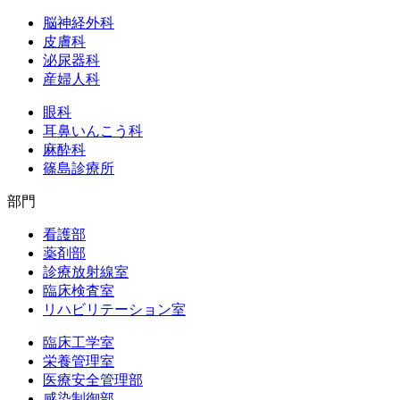
脳神経外科
皮膚科
泌尿器科
産婦人科
眼科
耳鼻いんこう科
麻酔科
篠島診療所
部門
看護部
薬剤部
診療放射線室
臨床検査室
リハビリテーション室
臨床工学室
栄養管理室
医療安全管理部
感染制御部