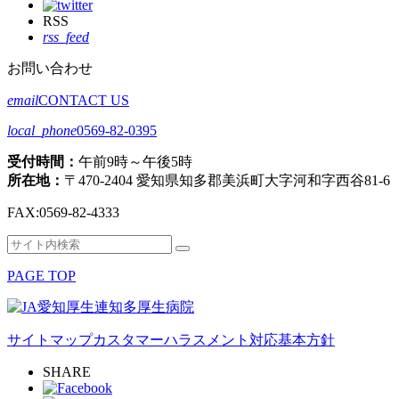
RSS
rss_feed
お問い合わせ
email
CONTACT US
local_phone
0569-82-0395
受付時間：
午前9時～午後5時
所在地：
〒470-2404 愛知県知多郡美浜町大字河和字西谷81-6
FAX:
0569-82-4333
検
検
索
索
PAGE TOP
対
象:
サイトマップ
カスタマーハラスメント対応基本方針
SHARE