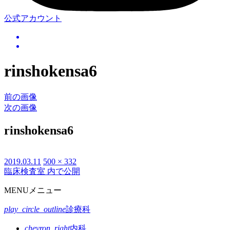
公式アカウント
rinshokensa6
前の画像
次の画像
rinshokensa6
投
2019.03.11
フ
500 × 332
臨床検査室
内で公開
投
稿
ル
日:
サ
稿
MENU
メニュー
イ
ナ
ズ
play_circle_outline
診療科
ビ
chevron_right
内科