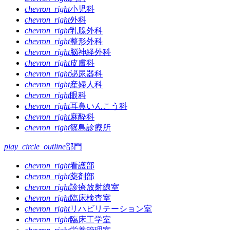
ゲ
chevron_right
小児科
chevron_right
外科
ー
chevron_right
乳腺外科
シ
chevron_right
整形外科
chevron_right
脳神経外科
ョ
chevron_right
皮膚科
ン
chevron_right
泌尿器科
chevron_right
産婦人科
chevron_right
眼科
chevron_right
耳鼻いんこう科
chevron_right
麻酔科
chevron_right
篠島診療所
play_circle_outline
部門
chevron_right
看護部
chevron_right
薬剤部
chevron_right
診療放射線室
chevron_right
臨床検査室
chevron_right
リハビリテーション室
chevron_right
臨床工学室