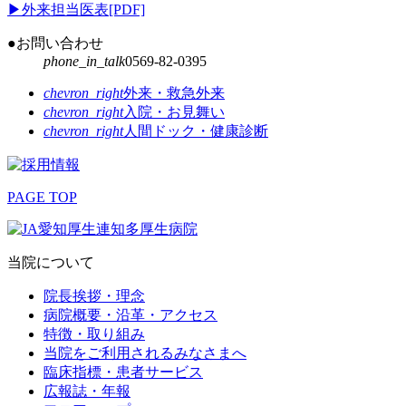
▶
外来担当医表[PDF]
●お問い合わせ
phone_in_talk
0569-82-0395
chevron_right
外来・救急外来
chevron_right
入院・お見舞い
chevron_right
人間ドック・健康診断
PAGE TOP
当院について
院長挨拶・理念
病院概要・沿革・アクセス
特徴・取り組み
当院をご利用されるみなさまへ
臨床指標・患者サービス
広報誌・年報