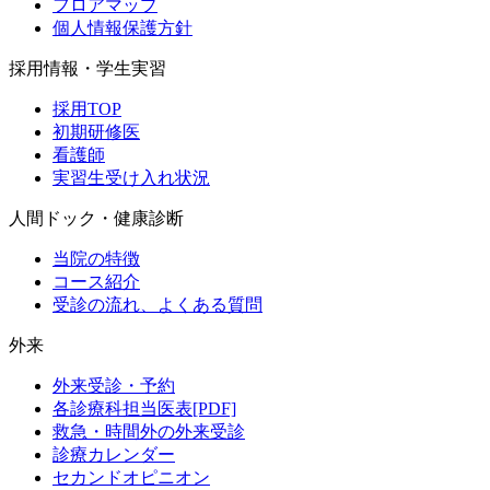
フロアマップ
個人情報保護方針
採用情報・学生実習
採用TOP
初期研修医
看護師
実習生受け入れ状況
人間ドック・健康診断
当院の特徴
コース紹介
受診の流れ、よくある質問
外来
外来受診・予約
各診療科担当医表[PDF]
救急・時間外の外来受診
診療カレンダー
セカンドオピニオン