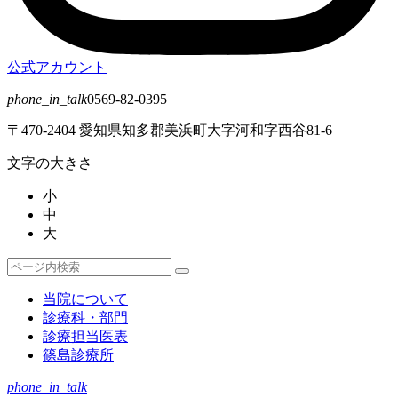
公式アカウント
phone_in_talk
0569-82-0395
〒470-2404 愛知県知多郡美浜町大字河和字西谷81-6
文字の大きさ
小
中
大
検
検
索
索
当院について
対
診療科・部門
象:
診療担当医表
篠島診療所
phone_in_talk