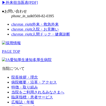
▶
外来担当医表[PDF]
●お問い合わせ
phone_in_talk
0569-82-0395
chevron_right
外来・救急外来
chevron_right
入院・お見舞い
chevron_right
人間ドック・健康診断
PAGE TOP
当院について
院長挨拶・理念
病院概要・沿革・アクセス
特徴・取り組み
当院をご利用されるみなさまへ
臨床指標・患者サービス
広報誌・年報