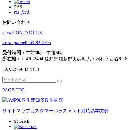
RSS
rss_feed
お問い合わせ
email
CONTACT US
local_phone
0569-82-0395
受付時間：
午前9時～午後5時
所在地：
〒470-2404 愛知県知多郡美浜町大字河和字西谷81-6
FAX:
0569-82-4333
検
検
索
索
PAGE TOP
対
象:
サイトマップ
カスタマーハラスメント対応基本方針
SHARE