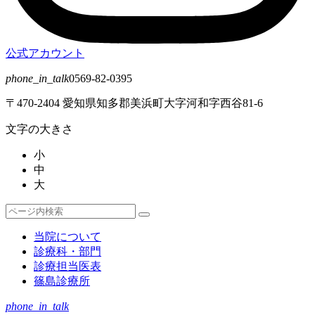
公式アカウント
phone_in_talk
0569-82-0395
〒470-2404 愛知県知多郡美浜町大字河和字西谷81-6
文字の大きさ
小
中
大
検
検
索
索
当院について
対
診療科・部門
象:
診療担当医表
篠島診療所
phone_in_talk