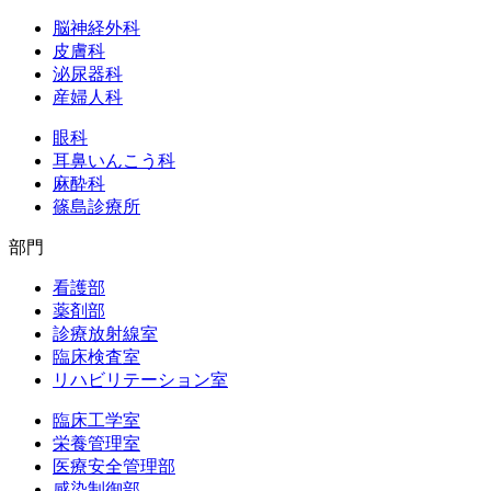
脳神経外科
皮膚科
泌尿器科
産婦人科
眼科
耳鼻いんこう科
麻酔科
篠島診療所
部門
看護部
薬剤部
診療放射線室
臨床検査室
リハビリテーション室
臨床工学室
栄養管理室
医療安全管理部
感染制御部