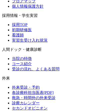
フロアマップ
個人情報保護方針
採用情報・学生実習
採用TOP
初期研修医
看護師
実習生受け入れ状況
人間ドック・健康診断
当院の特徴
コース紹介
受診の流れ、よくある質問
外来
外来受診・予約
各診療科担当医表[PDF]
救急・時間外の外来受診
診療カレンダー
セカンドオピニオン