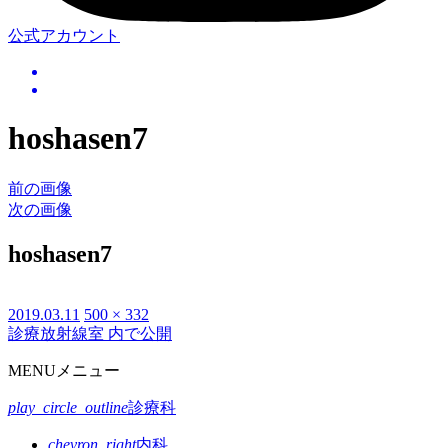
公式アカウント
hoshasen7
前の画像
次の画像
hoshasen7
投
2019.03.11
フ
500 × 332
診療放射線室
内で公開
投
稿
ル
日:
サ
稿
MENU
メニュー
イ
ナ
ズ
play_circle_outline
診療科
ビ
chevron_right
内科