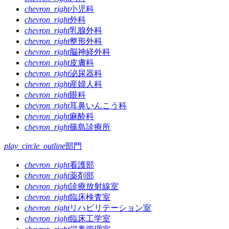
ゲ
chevron_right
小児科
chevron_right
外科
ー
chevron_right
乳腺外科
シ
chevron_right
整形外科
chevron_right
脳神経外科
ョ
chevron_right
皮膚科
ン
chevron_right
泌尿器科
chevron_right
産婦人科
chevron_right
眼科
chevron_right
耳鼻いんこう科
chevron_right
麻酔科
chevron_right
篠島診療所
play_circle_outline
部門
chevron_right
看護部
chevron_right
薬剤部
chevron_right
診療放射線室
chevron_right
臨床検査室
chevron_right
リハビリテーション室
chevron_right
臨床工学室