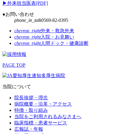
▶
外来担当医表[PDF]
●お問い合わせ
phone_in_talk
0569-82-0395
chevron_right
外来・救急外来
chevron_right
入院・お見舞い
chevron_right
人間ドック・健康診断
PAGE TOP
当院について
院長挨拶・理念
病院概要・沿革・アクセス
特徴・取り組み
当院をご利用されるみなさまへ
臨床指標・患者サービス
広報誌・年報