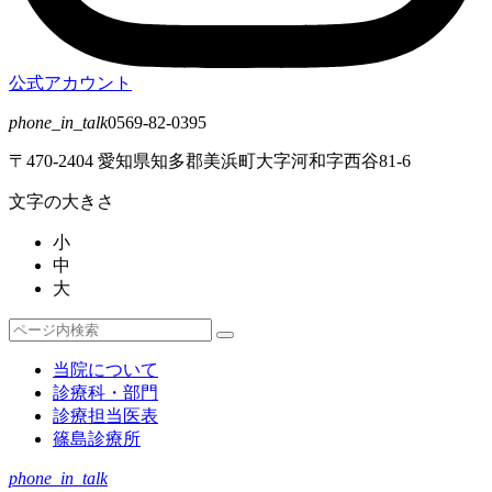
公式アカウント
phone_in_talk
0569-82-0395
〒470-2404 愛知県知多郡美浜町大字河和字西谷81-6
文字の大きさ
小
中
大
検
検
索
索
当院について
対
診療科・部門
象:
診療担当医表
篠島診療所
phone_in_talk