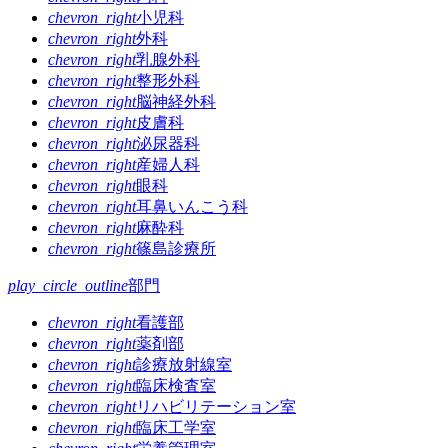
ゲ
chevron_right
小児科
chevron_right
外科
ー
chevron_right
乳腺外科
シ
chevron_right
整形外科
chevron_right
脳神経外科
ョ
chevron_right
皮膚科
ン
chevron_right
泌尿器科
chevron_right
産婦人科
chevron_right
眼科
chevron_right
耳鼻いんこう科
chevron_right
麻酔科
chevron_right
篠島診療所
play_circle_outline
部門
chevron_right
看護部
chevron_right
薬剤部
chevron_right
診療放射線室
chevron_right
臨床検査室
chevron_right
リハビリテーション室
chevron_right
臨床工学室