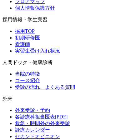
フロアマップ
個人情報保護方針
採用情報・学生実習
採用TOP
初期研修医
看護師
実習生受け入れ状況
人間ドック・健康診断
当院の特徴
コース紹介
受診の流れ、よくある質問
外来
外来受診・予約
各診療科担当医表[PDF]
救急・時間外の外来受診
診療カレンダー
セカンドオピニオン