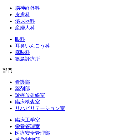
脳神経外科
皮膚科
泌尿器科
産婦人科
眼科
耳鼻いんこう科
麻酔科
篠島診療所
部門
看護部
薬剤部
診療放射線室
臨床検査室
リハビリテーション室
臨床工学室
栄養管理室
医療安全管理部
感染制御部