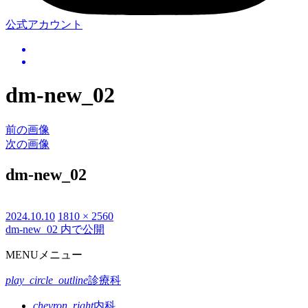
公式アカウント
dm-new_02
前の画像
次の画像
dm-new_02
投
2024.10.10
フ
1810 × 2560
dm-new_02
内で公開
投
稿
ル
日:
サ
稿
MENU
メニュー
イ
ナ
ズ
play_circle_outline
診療科
ビ
chevron_right
内科