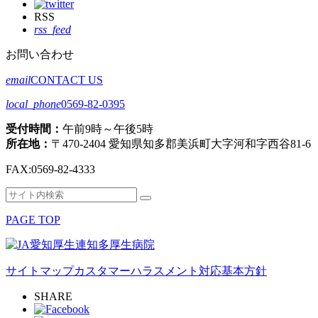
RSS
rss_feed
お問い合わせ
email
CONTACT US
local_phone
0569-82-0395
受付時間：
午前9時～午後5時
所在地：
〒470-2404 愛知県知多郡美浜町大字河和字西谷81-6
FAX:
0569-82-4333
検
検
索
索
PAGE TOP
対
象:
サイトマップ
カスタマーハラスメント対応基本方針
SHARE