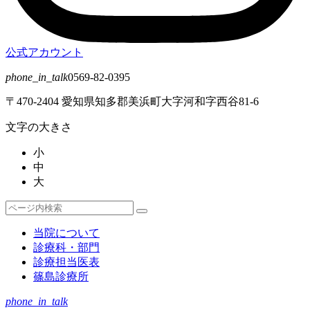
公式アカウント
phone_in_talk
0569-82-0395
〒470-2404 愛知県知多郡美浜町大字河和字西谷81-6
文字の大きさ
小
中
大
検
検
索
索
当院について
対
診療科・部門
象:
診療担当医表
篠島診療所
phone_in_talk