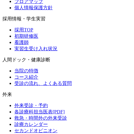
フロアマップ
個人情報保護方針
採用情報・学生実習
採用TOP
初期研修医
看護師
実習生受け入れ状況
人間ドック・健康診断
当院の特徴
コース紹介
受診の流れ、よくある質問
外来
外来受診・予約
各診療科担当医表[PDF]
救急・時間外の外来受診
診療カレンダー
セカンドオピニオン