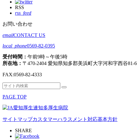
RSS
rss_feed
お問い合わせ
email
CONTACT US
local_phone
0569-82-0395
受付時間：
午前9時～午後5時
所在地：
〒470-2404 愛知県知多郡美浜町大字河和字西谷81-6
FAX:
0569-82-4333
検
検
索
索
PAGE TOP
対
象:
サイトマップ
カスタマーハラスメント対応基本方針
SHARE