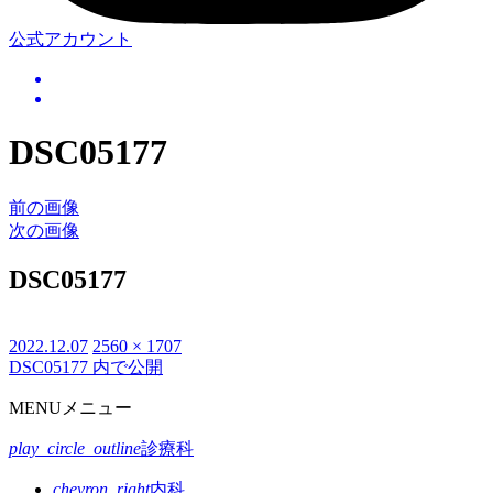
公式アカウント
DSC05177
前の画像
次の画像
DSC05177
投
2022.12.07
フ
2560 × 1707
DSC05177
内で公開
投
稿
ル
日:
サ
稿
MENU
メニュー
イ
ナ
ズ
play_circle_outline
診療科
ビ
chevron_right
内科