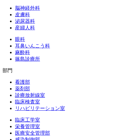
脳神経外科
皮膚科
泌尿器科
産婦人科
眼科
耳鼻いんこう科
麻酔科
篠島診療所
部門
看護部
薬剤部
診療放射線室
臨床検査室
リハビリテーション室
臨床工学室
栄養管理室
医療安全管理部
感染制御部