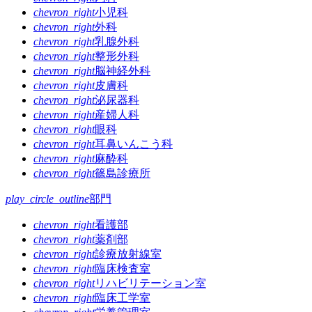
ゲ
chevron_right
小児科
chevron_right
外科
ー
chevron_right
乳腺外科
シ
chevron_right
整形外科
chevron_right
脳神経外科
ョ
chevron_right
皮膚科
ン
chevron_right
泌尿器科
chevron_right
産婦人科
chevron_right
眼科
chevron_right
耳鼻いんこう科
chevron_right
麻酔科
chevron_right
篠島診療所
play_circle_outline
部門
chevron_right
看護部
chevron_right
薬剤部
chevron_right
診療放射線室
chevron_right
臨床検査室
chevron_right
リハビリテーション室
chevron_right
臨床工学室