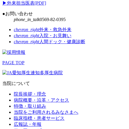
▶
外来担当医表[PDF]
●お問い合わせ
phone_in_talk
0569-82-0395
chevron_right
外来・救急外来
chevron_right
入院・お見舞い
chevron_right
人間ドック・健康診断
PAGE TOP
当院について
院長挨拶・理念
病院概要・沿革・アクセス
特徴・取り組み
当院をご利用されるみなさまへ
臨床指標・患者サービス
広報誌・年報