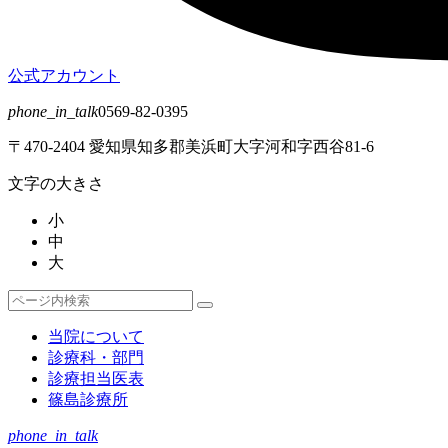
公式アカウント
phone_in_talk
0569-82-0395
〒470-2404 愛知県知多郡美浜町大字河和字西谷81-6
文字の大きさ
小
中
大
検
検
索
索
当院について
対
診療科・部門
象:
診療担当医表
篠島診療所
phone_in_talk