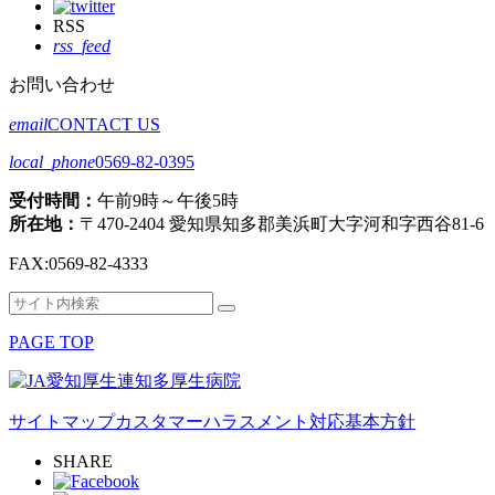
RSS
rss_feed
お問い合わせ
email
CONTACT US
local_phone
0569-82-0395
受付時間：
午前9時～午後5時
所在地：
〒470-2404 愛知県知多郡美浜町大字河和字西谷81-6
FAX:
0569-82-4333
検
検
索
索
PAGE TOP
対
象:
サイトマップ
カスタマーハラスメント対応基本方針
SHARE