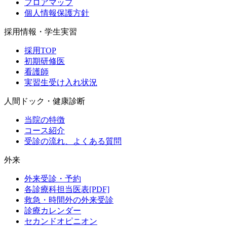
フロアマップ
個人情報保護方針
採用情報・学生実習
採用TOP
初期研修医
看護師
実習生受け入れ状況
人間ドック・健康診断
当院の特徴
コース紹介
受診の流れ、よくある質問
外来
外来受診・予約
各診療科担当医表[PDF]
救急・時間外の外来受診
診療カレンダー
セカンドオピニオン