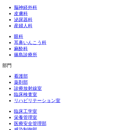
脳神経外科
皮膚科
泌尿器科
産婦人科
眼科
耳鼻いんこう科
麻酔科
篠島診療所
部門
看護部
薬剤部
診療放射線室
臨床検査室
リハビリテーション室
臨床工学室
栄養管理室
医療安全管理部
感染制御部