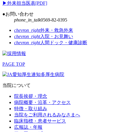
▶
外来担当医表[PDF]
●お問い合わせ
phone_in_talk
0569-82-0395
chevron_right
外来・救急外来
chevron_right
入院・お見舞い
chevron_right
人間ドック・健康診断
PAGE TOP
当院について
院長挨拶・理念
病院概要・沿革・アクセス
特徴・取り組み
当院をご利用されるみなさまへ
臨床指標・患者サービス
広報誌・年報