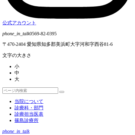
公式アカウント
phone_in_talk
0569-82-0395
〒470-2404 愛知県知多郡美浜町大字河和字西谷81-6
文字の大きさ
小
中
大
検
検
索
索
当院について
対
診療科・部門
象:
診療担当医表
篠島診療所
phone_in_talk