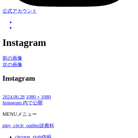
公式アカウント
Instagram
前の画像
次の画像
Instagram
投
2024.06.28
フ
1080 × 1080
Instagram
内で公開
投
稿
ル
日:
サ
稿
MENU
メニュー
イ
ナ
ズ
play_circle_outline
診療科
ビ
chevron_right
内科