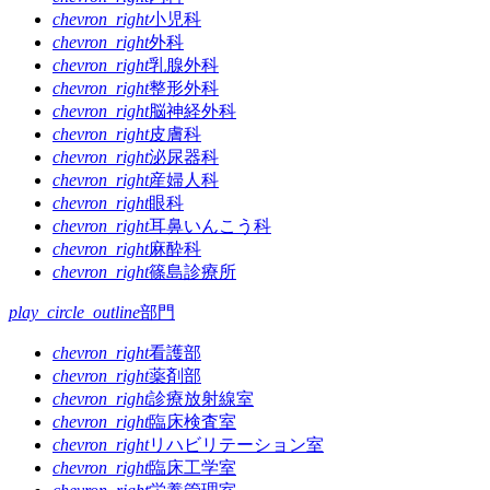
ゲ
chevron_right
小児科
chevron_right
外科
ー
chevron_right
乳腺外科
シ
chevron_right
整形外科
chevron_right
脳神経外科
ョ
chevron_right
皮膚科
ン
chevron_right
泌尿器科
chevron_right
産婦人科
chevron_right
眼科
chevron_right
耳鼻いんこう科
chevron_right
麻酔科
chevron_right
篠島診療所
play_circle_outline
部門
chevron_right
看護部
chevron_right
薬剤部
chevron_right
診療放射線室
chevron_right
臨床検査室
chevron_right
リハビリテーション室
chevron_right
臨床工学室