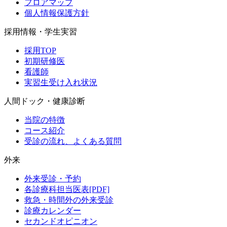
フロアマップ
個人情報保護方針
採用情報・学生実習
採用TOP
初期研修医
看護師
実習生受け入れ状況
人間ドック・健康診断
当院の特徴
コース紹介
受診の流れ、よくある質問
外来
外来受診・予約
各診療科担当医表[PDF]
救急・時間外の外来受診
診療カレンダー
セカンドオピニオン