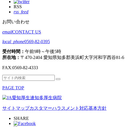
RSS
rss_feed
お問い合わせ
email
CONTACT US
local_phone
0569-82-0395
受付時間：
午前9時～午後5時
所在地：
〒470-2404 愛知県知多郡美浜町大字河和字西谷81-6
FAX:
0569-82-4333
検
検
索
索
PAGE TOP
対
象:
サイトマップ
カスタマーハラスメント対応基本方針
SHARE