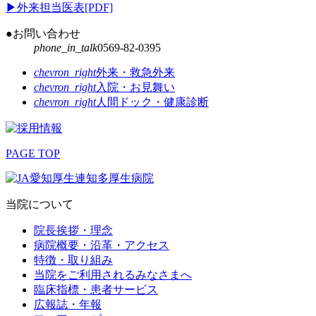
▶
外来担当医表[PDF]
●お問い合わせ
phone_in_talk
0569-82-0395
chevron_right
外来・救急外来
chevron_right
入院・お見舞い
chevron_right
人間ドック・健康診断
PAGE TOP
当院について
院長挨拶・理念
病院概要・沿革・アクセス
特徴・取り組み
当院をご利用されるみなさまへ
臨床指標・患者サービス
広報誌・年報