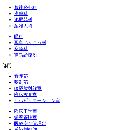
脳神経外科
皮膚科
泌尿器科
産婦人科
眼科
耳鼻いんこう科
麻酔科
篠島診療所
部門
看護部
薬剤部
診療放射線室
臨床検査室
リハビリテーション室
臨床工学室
栄養管理室
医療安全管理部
感染制御部