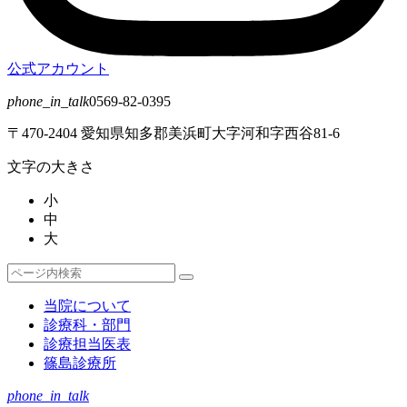
公式アカウント
phone_in_talk
0569-82-0395
〒470-2404 愛知県知多郡美浜町大字河和字西谷81-6
文字の大きさ
小
中
大
検
検
索
索
当院について
対
診療科・部門
象:
診療担当医表
篠島診療所
phone_in_talk