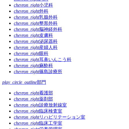
ゲ
chevron_right
小児科
chevron_right
外科
ー
chevron_right
乳腺外科
シ
chevron_right
整形外科
chevron_right
脳神経外科
ョ
chevron_right
皮膚科
ン
chevron_right
泌尿器科
chevron_right
産婦人科
chevron_right
眼科
chevron_right
耳鼻いんこう科
chevron_right
麻酔科
chevron_right
篠島診療所
play_circle_outline
部門
chevron_right
看護部
chevron_right
薬剤部
chevron_right
診療放射線室
chevron_right
臨床検査室
chevron_right
リハビリテーション室
chevron_right
臨床工学室