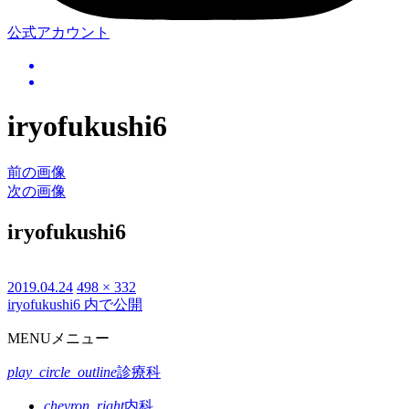
公式アカウント
iryofukushi6
前の画像
次の画像
iryofukushi6
投
2019.04.24
フ
498 × 332
iryofukushi6
内で公開
投
稿
ル
日:
サ
稿
MENU
メニュー
イ
ナ
ズ
play_circle_outline
診療科
ビ
chevron_right
内科