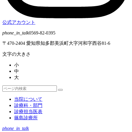
公式アカウント
phone_in_talk
0569-82-0395
〒470-2404 愛知県知多郡美浜町大字河和字西谷81-6
文字の大きさ
小
中
大
検
検
索
索
当院について
対
診療科・部門
象:
診療担当医表
篠島診療所
phone_in_talk