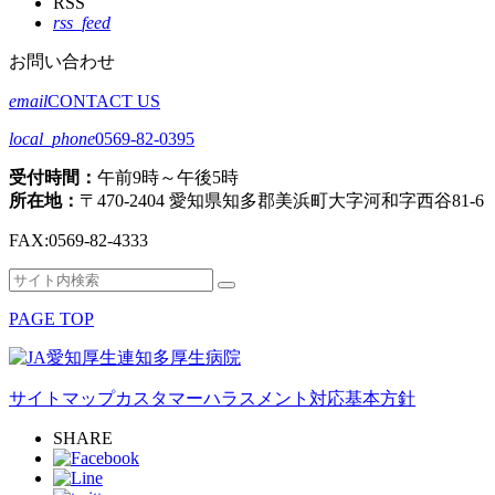
RSS
rss_feed
お問い合わせ
email
CONTACT US
local_phone
0569-82-0395
受付時間：
午前9時～午後5時
所在地：
〒470-2404 愛知県知多郡美浜町大字河和字西谷81-6
FAX:
0569-82-4333
検
検
索
索
PAGE TOP
対
象:
サイトマップ
カスタマーハラスメント対応基本方針
SHARE