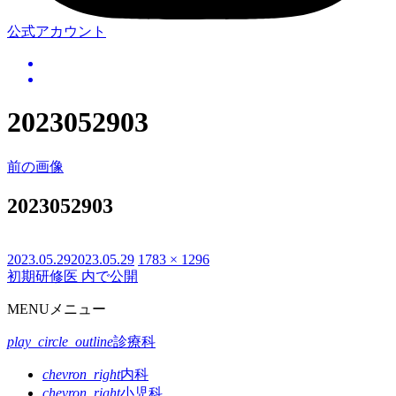
公式アカウント
2023052903
前の画像
2023052903
投
2023.05.29
2023.05.29
フ
1783 × 1296
初期研修医
内で公開
投
稿
ル
日:
サ
稿
MENU
メニュー
イ
ナ
ズ
play_circle_outline
診療科
ビ
chevron_right
内科
ゲ
chevron_right
小児科