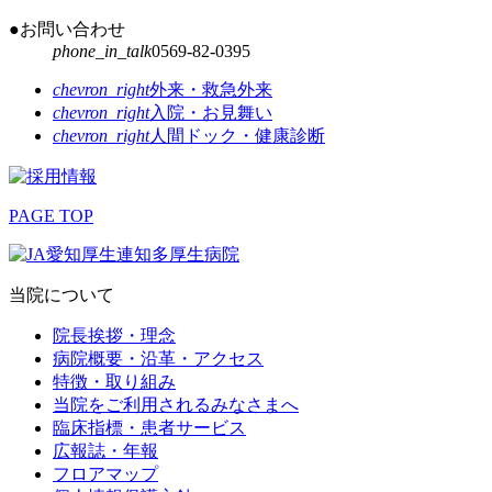
●お問い合わせ
phone_in_talk
0569-82-0395
chevron_right
外来・救急外来
chevron_right
入院・お見舞い
chevron_right
人間ドック・健康診断
PAGE TOP
当院について
院長挨拶・理念
病院概要・沿革・アクセス
特徴・取り組み
当院をご利用されるみなさまへ
臨床指標・患者サービス
広報誌・年報
フロアマップ