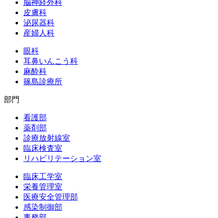
脳神経外科
皮膚科
泌尿器科
産婦人科
眼科
耳鼻いんこう科
麻酔科
篠島診療所
部門
看護部
薬剤部
診療放射線室
臨床検査室
リハビリテーション室
臨床工学室
栄養管理室
医療安全管理部
感染制御部
事務部