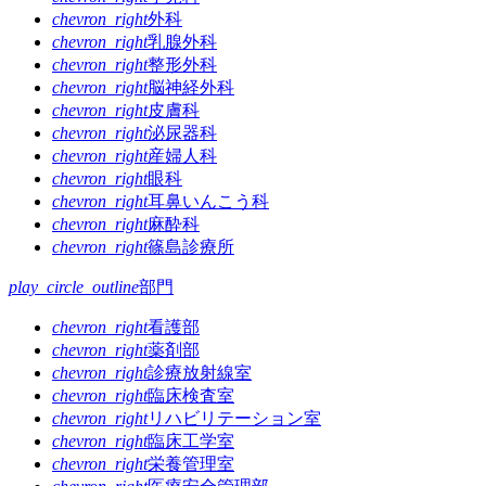
chevron_right
外科
ー
chevron_right
乳腺外科
シ
chevron_right
整形外科
chevron_right
脳神経外科
ョ
chevron_right
皮膚科
ン
chevron_right
泌尿器科
chevron_right
産婦人科
chevron_right
眼科
chevron_right
耳鼻いんこう科
chevron_right
麻酔科
chevron_right
篠島診療所
play_circle_outline
部門
chevron_right
看護部
chevron_right
薬剤部
chevron_right
診療放射線室
chevron_right
臨床検査室
chevron_right
リハビリテーション室
chevron_right
臨床工学室
chevron_right
栄養管理室