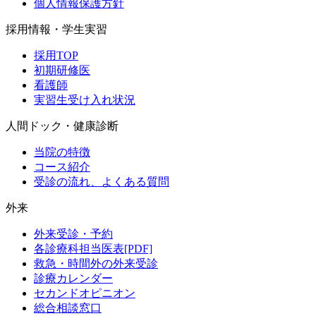
個人情報保護方針
採用情報・学生実習
採用TOP
初期研修医
看護師
実習生受け入れ状況
人間ドック・健康診断
当院の特徴
コース紹介
受診の流れ、よくある質問
外来
外来受診・予約
各診療科担当医表[PDF]
救急・時間外の外来受診
診療カレンダー
セカンドオピニオン
総合相談窓口